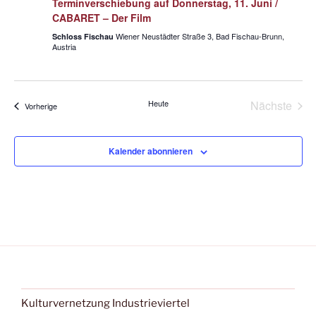
Terminverschiebung auf Donnerstag, 11. Juni /
v
CABARET – Der Film
i
Wiener Neustädter Straße 3, Bad Fischau-Brunn,
Schloss Fischau
g
Austria
a
t
Heute
Nächste
i
Veranstaltungen
Vorherige
Veransta
o
n
Kalender abonnieren
Kulturvernetzung Industrieviertel