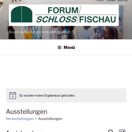
Zum
Inhalt
springen
Kunst & Kultur im Industrieviertel
Menü
Es wurden keine Ergebnisse gefunden.
Ausstellungen
Veranstaltungen
Ausstellungen
V
S