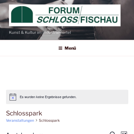
Zum
Inhalt
springen
Kunst & Kultur im Industrieviertel
Menü
Es wurden keine Ergebnisse gefunden.
Schlosspark
Veranstaltungen
Schlosspark
V
S