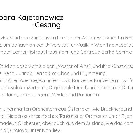
bara Kajetanowicz
-Gesang-
icz studierte zunächst in Linz an der Anton-Bruckner-Univer
), um danach an der Universität für Musik in Wien ihre Ausbild
denden Lehrer Rotraut Hausmann und Gertraud Berka-Schmid
tudien absolviert sie den „Master of Arts“, und ihre künstleris
ei Sena Jurinac, Ileana Cotrubas und Elly Ameling.
 und Arien Abende, Kammermusik, Konzerte, Konzerte mit Sinf
nd Solokonzerte mit Orgelbegleitung führen sie durch Öster
schland, Italien, Ungarn, Mexiko und Rumänien.
t namhaften Orchestern aus Österreich, wie Brucknerbund Or
dl, Niederösterreichisches Tonkünstler Orchester unter Bij
Amadeus Orchester, aber auch aus dem Ausland, wie das Ka
ia“, Craiova, unter Ivan Iliev.