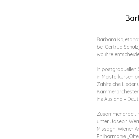
Bar
Barbara Kajetanow
bei Gertrud Schulz
wo ihre entschei
In postgraduellen S
in Meisterkursen b
Zahlreiche Lieder
Kammerorchester u
ins Ausland – Deut
Zusammenarbeit mi
unter Joseph Wern
Missagh, Wiener 
Philharmonie „Olten