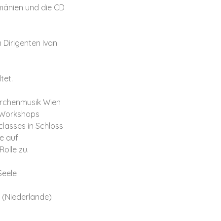
mänien und die CD
 Dirigenten Ivan
tet.
Kirchenmusik Wien
g Workshops
classes in Schloss
ie auf
olle zu.
Seele
s (Niederlande)