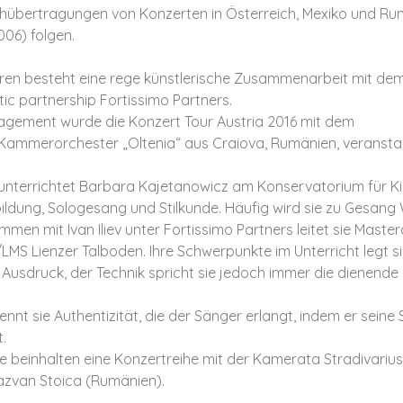
hübertragungen von Konzerten in Österreich, Mexiko und Ru
06) folgen.
ren besteht eine rege künstlerische Zusammenarbeit mit dem
istic partnership Fortissimo Partners.
gement wurde die Konzert Tour Austria 2016 mit dem
Kammerorchester „Oltenia“ aus Craiova, Rumänien, veranstal
n unterrichtet Barbara Kajetanowicz am Konservatorium für 
ildung, Sologesang und Stilkunde. Häufig wird sie zu Gesan
men mit Ivan Iliev unter Fortissimo Partners leitet sie Master
LMS Lienzer Talboden. Ihre Schwerpunkte im Unterricht legt s
 Ausdruck, der Technik spricht sie jedoch immer die dienende R
ennt sie Authentizität, die der Sänger erlangt, indem er seine 
.
e beinhalten eine Konzertreihe mit der Kamerata Stradivariu
zvan Stoica (Rumänien).