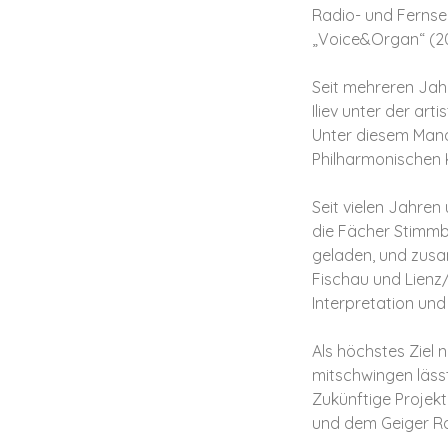
Radio- und Fernse
„Voice&Organ“ (20
Seit mehreren Jah
Iliev unter der art
Unter diesem Mana
Philharmonischen 
Seit vielen Jahre
die Fächer Stimmb
geladen, und zusam
Fischau und Lienz/
Interpretation und
Als höchstes Ziel n
mitschwingen lässt
Zukünftige Projekt
und dem Geiger Ra