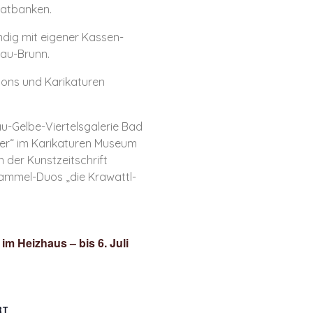
vatbanken.
ndig mit eigener Kassen-
hau-Brunn.
oons und Karikaturen
au-Gelbe-Viertelsgalerie Bad
cher“ im Karikaturen Museum
 der Kunstzeitschrift
rammel-Duos „die Krawattl-
im Heizhaus – bis 6. Juli
RT