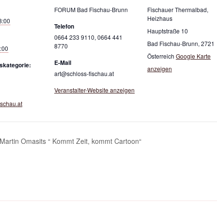
FORUM Bad Fischau-Brunn
Fischauer Thermalbad,
Heizhaus
8:00
Telefon
Hauptstraße 10
0664 233 9110, 0664 441
Bad Fischau-Brunn
,
2721
8770
7:00
Österreich
Google Karte
E-Mail
skategorie:
anzeigen
art@schloss-fischau.at
Veranstalter-Website anzeigen
ischau.at
 Martin Omasits “ Kommt Zeit, kommt Cartoon“