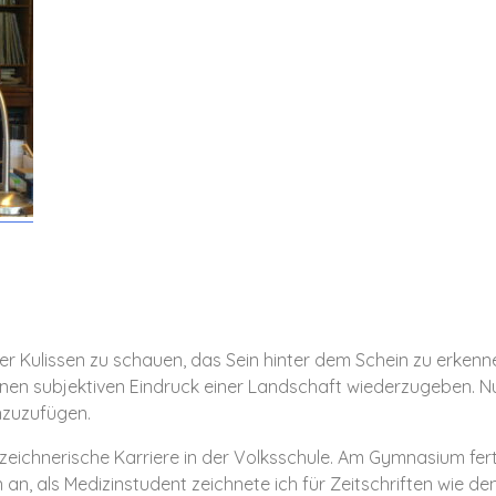
er Kulissen zu schauen, das Sein hinter dem Schein zu erkenne
nen subjektiven Eindruck einer Landschaft wiederzugeben. 
inzuzufügen.
eichnerische Karriere in der Volksschule. Am Gymnasium fert
an, als Medizinstudent zeichnete ich für Zeitschriften wie de