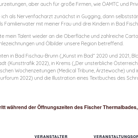
urzeitungen, aber auch für große Firmen, wie ÖAMTC und Pri
ich als Nervenfacharzt zunächst in Gugging, dann selbststä
s Familienvater mit meiner Frau und drei Kindern in Bad Fisc
te mein Talent wieder an die Oberfläche und zahlreiche Cart
hlezeichnungen und Ölbilder unsere Region betreffend.
iten in Bad Fischau-Brunn („Kunst im Bad“ 2020 und 2021, Bl
dt (Kunsttrafik 2022), in Krems („Der unsterbliche Österrei
nischen Wochenzeitungen (Medical Tribune, Ärztewoche) und in
urforum 2022) und die Illustration eines Textbuches des Sch
ntritt während der Öffnungszeiten des Fischer Thermalbades, 
VERANSTALTER
VERANSTALTUNGSO