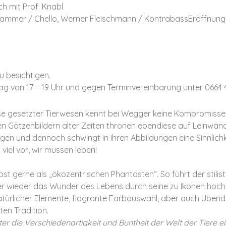
h mit Prof. Knabl
ammer / Chello, Werner Fleischmann / KontrabassEröffnung:
zu besichtigen.
 von 17 – 19 Uhr und gegen Terminvereinbarung unter 0664 4
se gesetzter Tierwesen kennt bei Wegger keine Kompromisse 
 Götzenbildern alter Zeiten thronen ebendiese auf Leinwände
gen und dennoch schwingt in ihren Abbildungen eine Sinnlichkei
viel vor, wir müssen leben!
st gerne als „ökozentrischen Phantasten“. So führt der stilist
r wieder das Wunder des Lebens durch seine zu Ikonen hochst
türlicher Elemente, flagrante Farbauswahl, aber auch Überid
en Tradition.
er die Verschiedenartigkeit und Buntheit der Welt der Tiere e