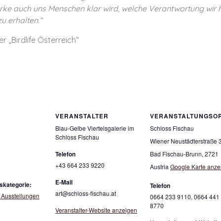
erke auch uns Menschen klar wird, welche Verantwortung wir
u erhalten.“
 „Birdlife Österreich“
VERANSTALTER
VERANSTALTUNGSO
Blau-Gelbe Viertelsgalerie im
Schloss Fischau
Schloss Fischau
Wiener Neustädterstraße 
Telefon
Bad Fischau-Brunn
,
2721
+43 664 233 9220
Austria
Google Karte anze
E-Mail
skategorie:
Telefon
art@schloss-fischau.at
 Ausstellungen
0664 233 9110, 0664 441
8770
Veranstalter-Website anzeigen