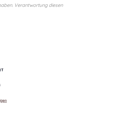
 haben. Verantwortung diesen
RT
3
igen