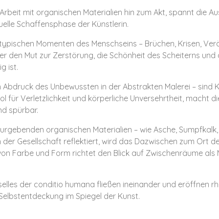
Arbeit mit organischen Materialien hin zum Akt, spannt die A
uelle Schaffensphase der Künstlerin.
etypischen Momenten des Menschseins – Brüchen, Krisen, Ve
über den Mut zur Zerstörung, die Schönheit des Scheiterns und
g ist.
Abdruck des Unbewussten in der Abstrakten Malerei – sind 
 für Verletzlichkeit und körperliche Unversehrtheit, macht di
nd spürbar.
turgebenden organischen Materialien – wie Asche, Sumpfkalk,
n der Gesellschaft reflektiert, wird das Dazwischen zum Ort d
on Farbe und Form richtet den Blick auf Zwischenräume al
erselles der conditio humana fließen ineinander und eröffnen 
Selbstentdeckung im Spiegel der Kunst.