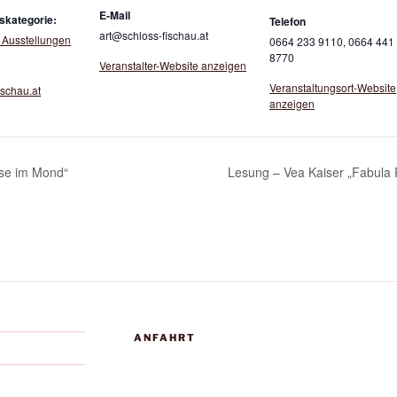
E-Mail
skategorie:
Telefon
art@schloss-fischau.at
 Ausstellungen
0664 233 9110, 0664 441
8770
Veranstalter-Website anzeigen
Veranstaltungsort-Website
ischau.at
anzeigen
ase im Mond“
Lesung – Vea Kaiser „Fabula 
ANFAHRT