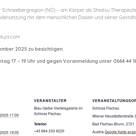
der Schneebergregion (NÖ) – am Körper als Shiatsu Therapeutin
andersetzung mit dem menschlichen Dasein und seiner Gestaltu
eluja.com
vember 2025 zu besichtigen.
tag 17 – 19 Uhr und gegen Voranmeldung unter 0664 44 1
VERANSTALTER
VERANSTALTUNGSO
Blau-Gelbe Viertelsgalerie im
Schloss Fischau
Schloss Fischau
 2025 17:00
Wiener Neustädterstraße 
Telefon
Bad Fischau-Brunn
,
2721
+43 664 233 9220
Austria
Google Karte anze
 2025 19:00