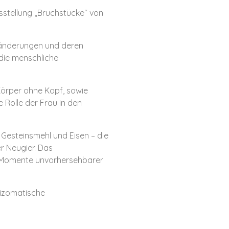
usstellung „Bruchstücke“ von
ränderungen und deren
 die menschliche
Körper ohne Kopf, sowie
e Rolle der Frau in den
 Gesteinsmehl und Eisen – die
er Neugier. Das
s Momente unvorhersehbarer
rhizomatische