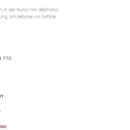
, in der Kunst mit allerhand
ng, am liebsten im Gefilde
8 770
RT
3
igen