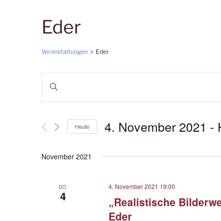
Eder
Veranstaltungen
Eder
V
B
e
i
t
r
t
4. November 2021
 - 
Heute
a
e
D
S
n
a
c
November 2021
t
s
h
u
l
t
4. November 2021 19:00
m
DO.
ü
4
„Realistische Bilderw
w
a
s
ä
Eder
s