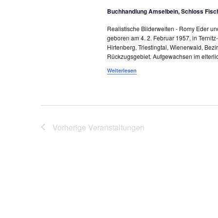
l
h
e
Buchhandlung Amselbein, Schloss Fis
l
t
l
e
w
Realistische Bilderwelten - Romy Eder un
u
n
geboren am 4. 2. Februar 1957, in Ternitz
o
Hirtenberg, Triestingtal, Wienerwald, Bezi
.
n
r
Rückzugsgebiet. Aufgewachsen im elterl
t
g
Weiterlesen
e
e
i
n
n
g
S
e
Vorherige
Veranstaltungen
b
u
e
c
n
.
h
S
e
u
c
u
h