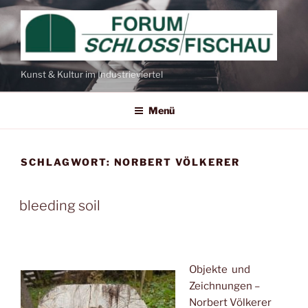
Zum
Inhalt
springen
Kunst & Kultur im Industrieviertel
Menü
SCHLAGWORT:
NORBERT VÖLKERER
bleeding soil
Objekte und
Zeichnungen –
Norbert Völkerer