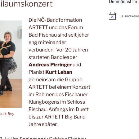
Demnächst im 
biläumskonzert
Es sind kein
Die NÖ-Bandformation
ARTETT und das Forum
Bad Fischau sind seit jeher
eng miteinander
verbunden. Vor 20 Jahren
starteten Bandleader
Andreas Pirringer
und
Pianist
Kurt Leban
gemeinsam die Gruppe
ARTETT bei einem Konzert
im Rahmen des Fischauer
Klangbogens im Schloss
Fischau. Anfangs im Duett
ich, Ilvy
bis zur ARTETT Big Band
Jahre später.