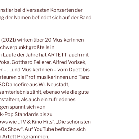
nstler bei diversesten Konzerten der
ng der Namen befindet sich auf der Band
“ (2021) wirken über 20 MusikerInnen
chwerpunkt großteils in
Im Laufe der Jahre hat ARTETT auch mit
Voka, Gotthard Fellerer, Alfred Vorisek,
er – ….und MusikerInnen – vom Duett bis
teuren bis ProfimusikerInnen und Tanz
SC Dancefire aus Wr. Neustadt,
mterlebnis zählt, ebenso wie die gute
altern, als auch ein zufriedenes
gen spannt sich von
k-Pop Standards bis zu
s wie „TV & Kino Hits“, „Die schönsten
 60s Show“. Auf YouTube befinden sich
en Artett Programmen.