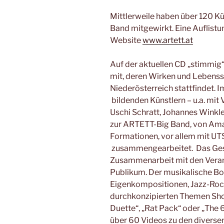
Mittlerweile haben über 120 Kü
Band mitgewirkt. Eine Auflistu
Website
www.artett.at
Auf der aktuellen CD „stimmig
mit, deren Wirken und Lebenss
Niederösterreich stattfindet. 
bildenden Künstlern – u.a. mit 
Uschi Schratt, Johannes Winkl
zur ARTETT-Big Band, von Ama
Formationen, vor allem mit UT
zusammengearbeitet. Das Gesa
Zusammenarbeit mit den Veranst
Publikum. Der musikalische Bo
Eigenkompositionen, Jazz-Roc
durchkonzipierten Themen Show
Duette“, „Rat Pack“ oder „The
über 60 Videos zu den divers