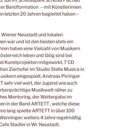
. Juli im Schlosspark Schloss Fischau
ter Bandformation – mit Künstlerinnen
n letzten 20 Jahren begleitet haben –
, Wiener Neustadt und lokalen
n war und ist den beiden stets ein
ahren haben eine Vielzahl von Musikern
österreich leben und tätig sind bei
d Kunstprojekten mitgewirkt. 7 CD
ian Zierhofer im Studio Stella Musica in
usikern eingespielt. Andreas Pirringer
 sehr viel wert, der Jugend wie auch
farbenprächtige Musikwelt näher zu
ches Mentoring, der Weitergabe im
tten in der Band ARTETT , welche diese
Jahre lang spielte ARTETT in über 100
 Wenninger, weiters 4 Jahre regelmäßig
Cafe Stadler in Wr. Neustadt.