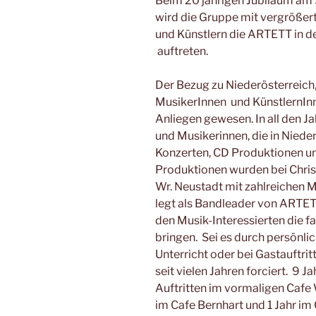
Beim 20 jährigen Jubiläum am 3
wird die Gruppe mit vergrößer
und Künstlern die ARTETT in de
auftreten.
Der Bezug zu Niederösterreich
MusikerInnen und KünstlernInne
Anliegen gewesen. In all den J
und Musikerinnen, die in Nieder
Konzerten, CD Produktionen un
Produktionen wurden bei Christ
Wr. Neustadt mit zahlreichen M
legt als Bandleader von ARTETT
den Musik-Interessierten die 
bringen. Sei es durch persönli
Unterricht oder bei Gastauftri
seit vielen Jahren forciert. 9 
Auftritten im vormaligen Cafe
im Cafe Bernhart und 1 Jahr im 