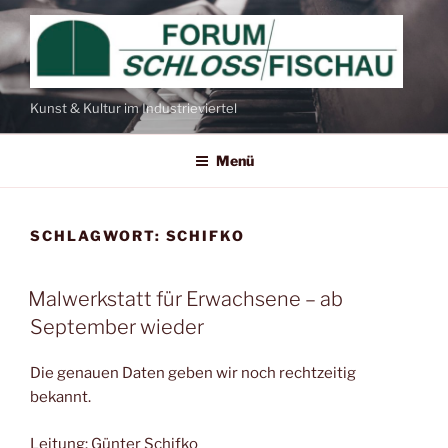
Zum
Inhalt
springen
Kunst & Kultur im Industrieviertel
Menü
SCHLAGWORT:
SCHIFKO
Malwerkstatt für Erwachsene – ab
September wieder
Die genauen Daten geben wir noch rechtzeitig
bekannt.
Leitung: Günter Schifko