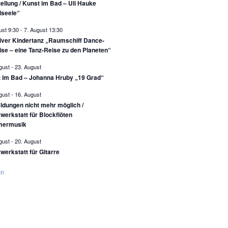
ellung / Kunst im Bad – Uli Hauke
lseele“
ust 9:30
-
7. August 13:30
iver Kindertanz „Raumschiff Dance-
ise – eine Tanz-Reise zu den Planeten“
gust
-
23. August
 im Bad – Johanna Hruby „19 Grad“
gust
-
16. August
dungen nicht mehr möglich /
werkstatt für Blockflöten
ermusik
gust
-
20. August
werkstatt für Gitarre
en