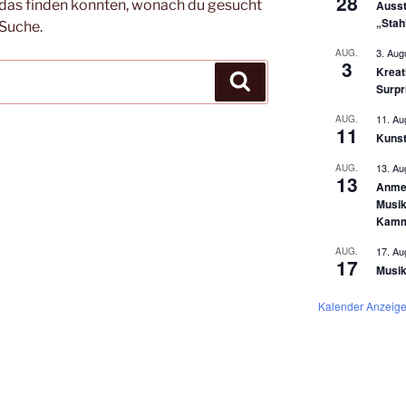
28
ht das finden konnten, wonach du gesucht
Ausst
„Stah
 Suche.
3. Aug
AUG.
3
Kreat
Suchen
Surpr
11. Au
AUG.
11
Kunst
13. Au
AUG.
13
Anmel
Musik
Kamm
17. Au
AUG.
17
Musik
Kalender Anzeig