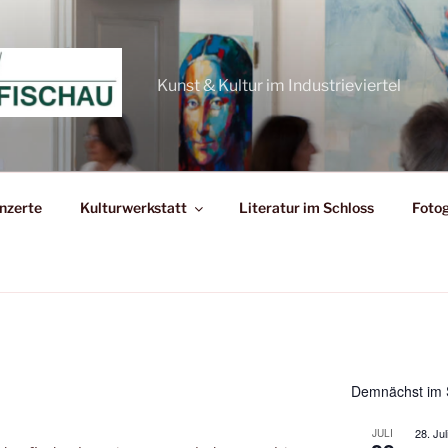
Kunst & Kultur im Industrieviertel
nzerte
Kulturwerkstatt
Literatur im Schloss
Fotog
Demnächst im 
28. Jul
JULI