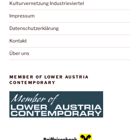
n
Kulturvernetzung Industrieviertel
e
-
u
Impressum
N
n
a
Datenschutzerklärung
d
v
A
Kontakt
i
n
g
Über uns
s
a
t
i
i
c
MEMBER OF LOWER AUSTRIA
o
CONTEMPORARY
h
n
t
e
n
,
N
a