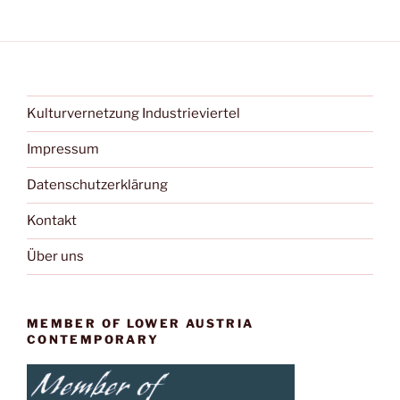
a
d
v
A
i
n
g
s
a
Kulturvernetzung Industrieviertel
t
i
i
c
Impressum
o
h
n
Datenschutzerklärung
t
e
Kontakt
n
Über uns
,
N
a
MEMBER OF LOWER AUSTRIA
CONTEMPORARY
v
i
g