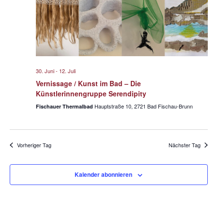
w
t
t
ä
a
a
h
l
l
l
t
e
u
t
n
n
u
.
30. Juni
-
12. Juli
g
n
Vernissage / Kunst im Bad – Die
A
g
Künstlerinnengruppe Serendipity
n
e
Hauptstraße 10, 2721 Bad Fischau-Brunn
Fischauer Thermalbad
s
n
i
S
c
Vorheriger Tag
Nächster Tag
u
h
t
c
e
h
Kalender abonnieren
n
e
-
u
N
n