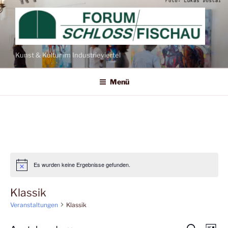
Zum
Inhalt
springen
Kunst & Kultur im Industrieviertel
Menü
Es wurden keine Ergebnisse gefunden.
Klassik
Veranstaltungen
Klassik
V
S