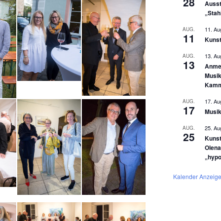
28
Ausst
„Stah
11. Au
AUG.
11
Kunst
13. Au
AUG.
13
Anmel
Musik
Kamm
17. Au
AUG.
17
Musik
25. Au
AUG.
25
Kunst
Olena
„hyp
Kalender Anzeig