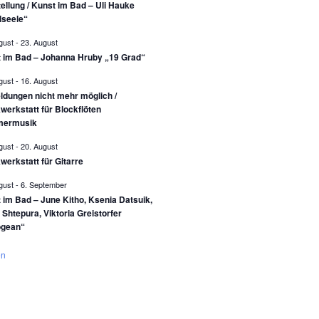
ellung / Kunst im Bad – Uli Hauke
lseele“
gust
-
23. August
 im Bad – Johanna Hruby „19 Grad“
gust
-
16. August
dungen nicht mehr möglich /
werkstatt für Blockflöten
ermusik
gust
-
20. August
werkstatt für Gitarre
gust
-
6. September
 im Bad – June Kitho, Ksenia Datsuik,
 Shtepura, Viktoria Greistorfer
ogean“
en