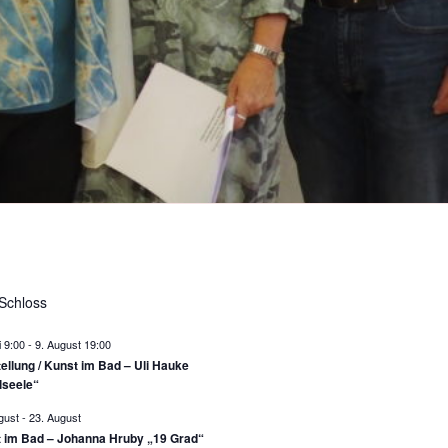
Schloss
i 9:00
-
9. August 19:00
ellung / Kunst im Bad – Uli Hauke
lseele“
gust
-
23. August
 im Bad – Johanna Hruby „19 Grad“