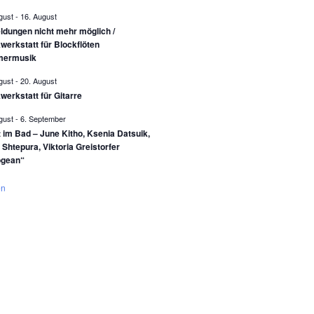
gust
-
16. August
dungen nicht mehr möglich /
werkstatt für Blockflöten
ermusik
gust
-
20. August
werkstatt für Gitarre
gust
-
6. September
 im Bad – June Kitho, Ksenia Datsuik,
 Shtepura, Viktoria Greistorfer
ogean“
en