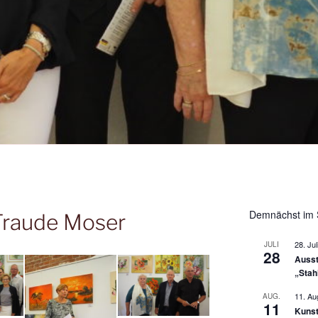
Demnächst im 
Traude Moser
28. Jul
JULI
28
Ausst
„Stah
11. Au
AUG.
11
Kunst