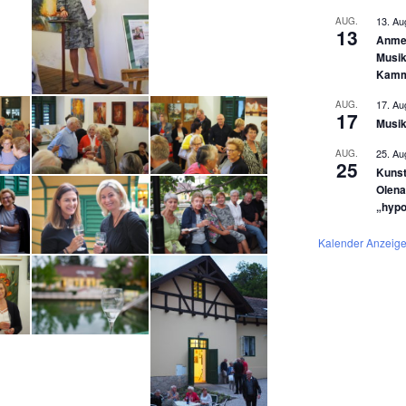
13. Au
AUG.
13
Anmel
Musik
Kamm
17. Au
AUG.
17
Musik
25. Au
AUG.
25
Kunst
Olena
„hyp
Kalender Anzeig