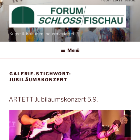
Zum
Inhalt
springen
Kunst & Kultur im Industrieviertel
Menü
GALERIE-STICHWORT:
JUBILÄUMSKONZERT
ARTETT Jubiläumskonzert 5.9.