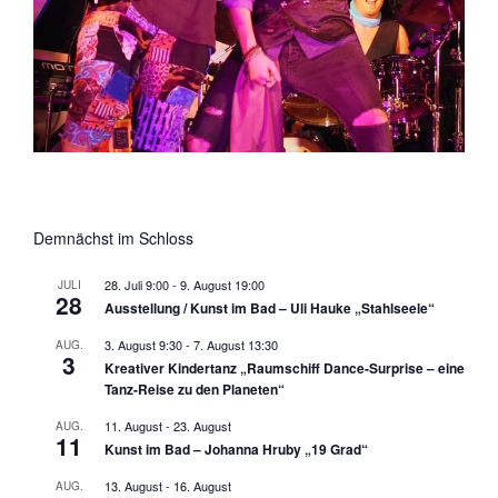
Demnächst im Schloss
28. Juli 9:00
-
9. August 19:00
JULI
28
Ausstellung / Kunst im Bad – Uli Hauke „Stahlseele“
3. August 9:30
-
7. August 13:30
AUG.
3
Kreativer Kindertanz „Raumschiff Dance-Surprise – eine
Tanz-Reise zu den Planeten“
11. August
-
23. August
AUG.
11
Kunst im Bad – Johanna Hruby „19 Grad“
13. August
-
16. August
AUG.