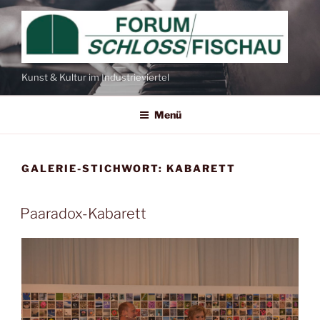
Zum
Inhalt
springen
Kunst & Kultur im Industrieviertel
Menü
GALERIE-STICHWORT:
KABARETT
Paaradox-Kabarett