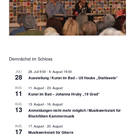
Demnächst im Schloss
28. Juli 9:00
-
9. August 19:00
JULI
28
Ausstellung / Kunst im Bad – Uli Hauke „Stahlseele“
11. August
-
23. August
AUG.
11
Kunst im Bad – Johanna Hruby „19 Grad“
13. August
-
16. August
AUG.
13
Anmeldungen nicht mehr möglich / Musikwerkstatt für
Blockflöten Kammermusik
17. August
-
20. August
AUG.
17
Musikwerkstatt für Gitarre