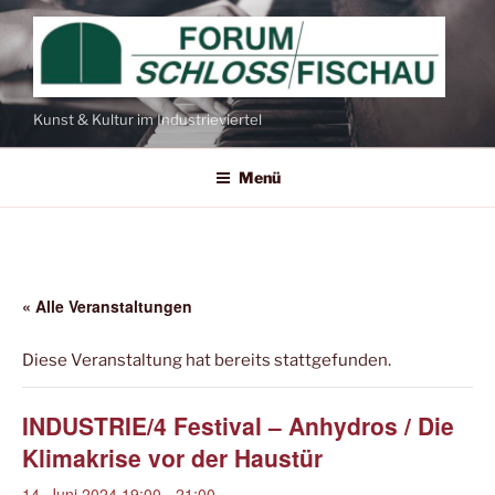
Zum
Inhalt
springen
Kunst & Kultur im Industrieviertel
Menü
« Alle Veranstaltungen
Diese Veranstaltung hat bereits stattgefunden.
INDUSTRIE/4 Festival – Anhydros / Die
Klimakrise vor der Haustür
14. Juni 2024 19:00
-
21:00