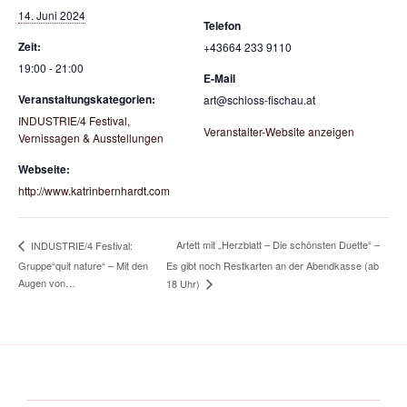
14. Juni 2024
Telefon
Zeit:
+43664 233 9110
19:00 - 21:00
E-Mail
Veranstaltungskategorien:
art@schloss-fischau.at
INDUSTRIE/4 Festival
,
Veranstalter-Website anzeigen
Vernissagen & Ausstellungen
Webseite:
http://www.katrinbernhardt.com
Artett mit „Herzblatt – Die schönsten Duette“ –
INDUSTRIE/4 Festival:
Gruppe“quit nature“ – Mit den
Es gibt noch Restkarten an der Abendkasse (ab
Augen von…
18 Uhr)