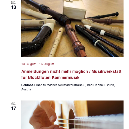
a
t
e
a
DO.
13
n
u
n
s
m
s
w
t
t
ä
a
a
h
l
l
l
t
e
u
t
n
n
u
.
13. August
-
16. August
g
n
Anmeldungen nicht mehr möglich / Musikwerkstatt
A
g
für Blockflöten Kammermusik
n
e
Wiener Neustädterstraße 3, Bad Fischau-Brunn,
Schloss Fischau
s
Austria
n
i
S
c
MO.
u
17
h
t
c
e
h