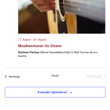
n
e
-
u
N
n
a
d
v
A
i
n
g
17. August
-
20. August
s
a
Musikwerkstatt für Gitarre
t
i
Wiener Neustädterstraße 3, Bad Fischau-Brunn,
Schloss Fischau
i
Austria
c
o
h
n
t
Heute
Nächste
Veranstaltungen
Vorherige
e
Veransta
n
,
Kalender abonnieren
N
a