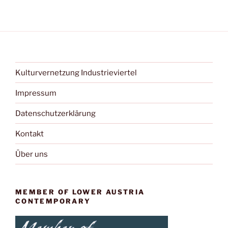
v
i
g
a
t
Kulturvernetzung Industrieviertel
i
o
Impressum
n
Datenschutzerklärung
Kontakt
Über uns
MEMBER OF LOWER AUSTRIA
CONTEMPORARY