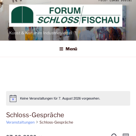
Zum
Inhalt
springen
Kunst & Kultur im Industrieviertel
Menü
Keine Veranstaltungen für 7. August 2026 vorgesehen.
Schloss-Gespräche
Veranstaltungen
Schloss-Gespräche
V
S