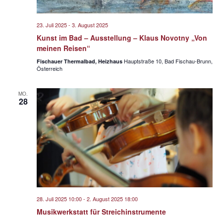
23. Juli 2025
-
3. August 2025
Kunst im Bad – Ausstellung – Klaus Novotny „Von
meinen Reisen“
Hauptstraße 10, Bad Fischau-Brunn,
Fischauer Thermalbad, Heizhaus
Österreich
MO.
28
28. Juli 2025 10:00
-
2. August 2025 18:00
Musikwerkstatt für Streichinstrumente