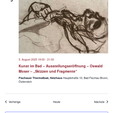
5. August 2025 19:00
-
21:00
Kunst im Bad – Ausstellungseröffnung – Oswald
Moser – „Skizzen und Fragmente“
Hauptstraße 10, Bad Fischau-Brunn,
Fischauer Thermalbad, Heizhaus
Österreich
Veranstaltungen
Verans
Vorherige
Heute
Nächste