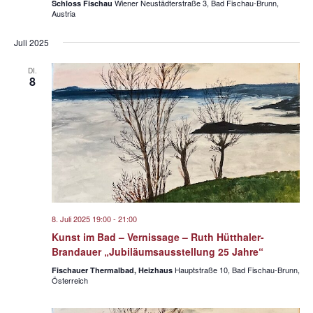
Wiener Neustädterstraße 3, Bad Fischau-Brunn,
Schloss Fischau
a
Austria
t
Juli 2025
i
DI.
o
8
n
8. Juli 2025 19:00
-
21:00
Kunst im Bad – Vernissage – Ruth Hütthaler-
Brandauer „Jubiläumsausstellung 25 Jahre“
Hauptstraße 10, Bad Fischau-Brunn,
Fischauer Thermalbad, Heizhaus
Österreich