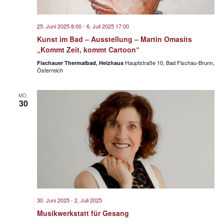
a
d
v
A
25. Juni 2025 8:00
-
6. Juli 2025 17:00
i
n
Kunst im Bad – Ausstellung – Martin Omasits
g
„Kommt Zeit, kommt Cartoon“
s
a
Hauptstraße 10, Bad Fischau-Brunn,
Fischauer Thermalbad, Heizhaus
t
i
Österreich
i
c
o
h
MO.
30
n
t
e
n
,
N
a
v
30. Juni 2025
-
2. Juli 2025
i
Musikwerkstatt für Gesang
g