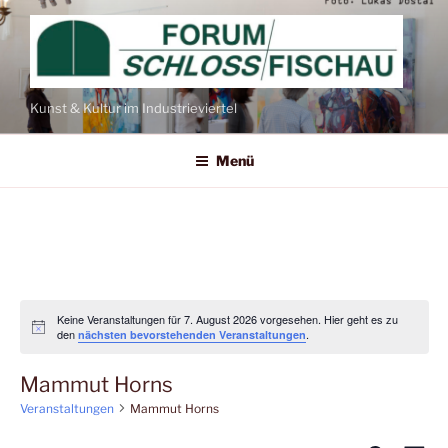
Zum
Inhalt
springen
Kunst & Kultur im Industrieviertel
Menü
Keine Veranstaltungen für 7. August 2026 vorgesehen. Hier geht es zu
den
.
nächsten bevorstehenden Veranstaltungen
Mammut Horns
Veranstaltungen
Mammut Horns