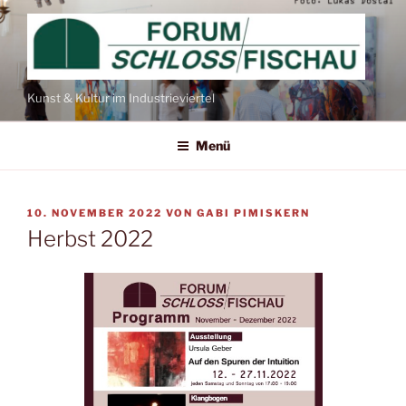
Zum
Inhalt
springen
Kunst & Kultur im Industrieviertel
Menü
VERÖFFENTLICHT
10. NOVEMBER 2022
VON
GABI PIMISKERN
AM
Herbst 2022