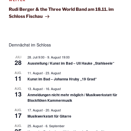
Nächster
Beitrag
Rudi Berger & the Three World Band am 18.11. im
Schloss Fischau
Demnächst im Schloss
28. Juli 9:00
-
9. August 19:00
JULI
28
Ausstellung / Kunst im Bad – Uli Hauke „Stahlseele“
11. August
-
23. August
AUG.
11
Kunst im Bad – Johanna Hruby „19 Grad“
13. August
-
16. August
AUG.
13
Anmeldungen nicht mehr möglich / Musikwerkstatt für
Blockflöten Kammermusik
17. August
-
20. August
AUG.
17
Musikwerkstatt für Gitarre
25. August
-
6. September
AUG.
25