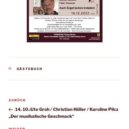
KATEGORIEN
GÄSTEBUCH
Beitragsnavigation
Vorheriger
ZURÜCK
Beitrag
14. 10.:Ute Groh / Christian Höller / Karoline Pilcz
„Der musikalische Geschmack“
WEITER