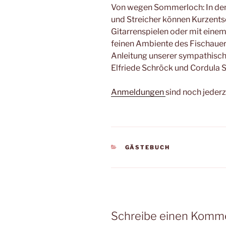
Von wegen Sommerloch: In den
und Streicher können Kurzentsc
Gitarrenspielen oder mit einem
feinen Ambiente des Fischauer
Anleitung unserer sympathisc
Elfriede Schröck und Cordula 
Anmeldungen
sind noch jederz
KATEGORIEN
GÄSTEBUCH
Schreibe einen Komm