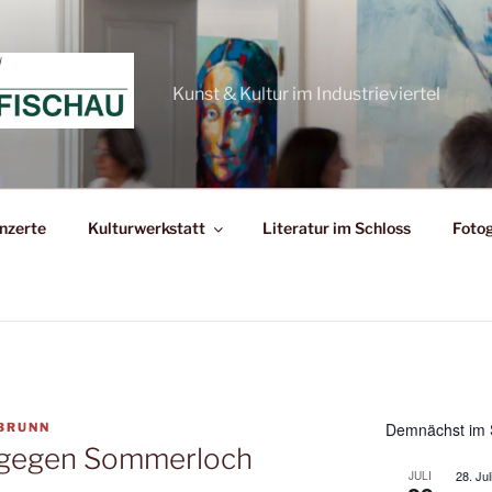
Kunst & Kultur im Industrieviertel
nzerte
Kulturwerkstatt
Literatur im Schloss
Fotog
Demnächst im 
BRUNN
 gegen Sommerloch
28. Jul
JULI