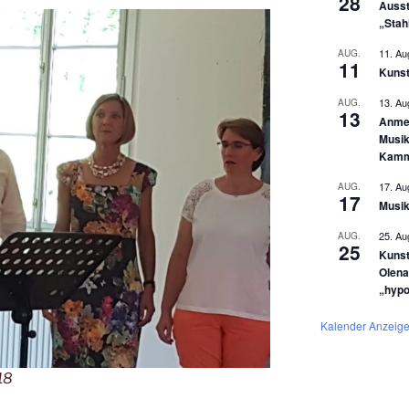
28
Ausst
„Stah
11. Au
AUG.
11
Kunst
13. Au
AUG.
13
Anmel
Musik
Kamm
17. Au
AUG.
17
Musik
25. Au
AUG.
25
Kunst
Olena
„hyp
Kalender Anzeig
18