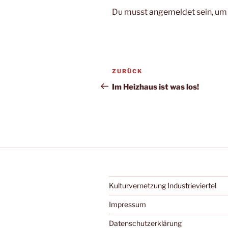
Du musst
angemeldet
sein, u
Beitragsnavigation
Vorheriger
ZURÜCK
Beitrag
Im Heizhaus ist was los!
Kulturvernetzung Industrieviertel
Impressum
Datenschutzerklärung