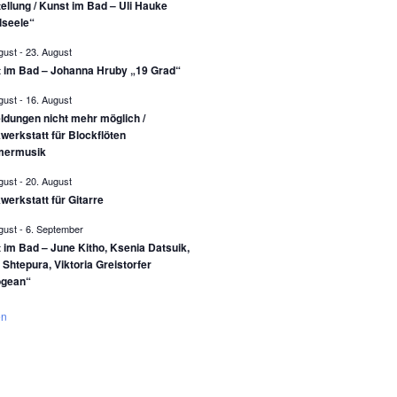
ellung / Kunst im Bad – Uli Hauke
lseele“
gust
-
23. August
 im Bad – Johanna Hruby „19 Grad“
gust
-
16. August
dungen nicht mehr möglich /
werkstatt für Blockflöten
ermusik
gust
-
20. August
werkstatt für Gitarre
gust
-
6. September
 im Bad – June Kitho, Ksenia Datsuik,
 Shtepura, Viktoria Greistorfer
ogean“
en