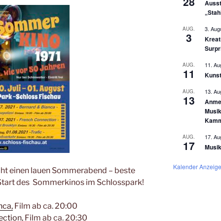
28
Ausst
„Stah
3. Aug
AUG.
3
Kreat
Surpr
11. Au
AUG.
11
Kunst
13. Au
AUG.
13
Anmel
Musik
Kamm
17. Au
AUG.
17
Musik
Kalender Anzeig
cht einen lauen Sommerabend – beste
 Start des Sommerkinos im Schlosspark!
nca,
Film ab ca. 20:00
ction,
Film ab ca. 20:30