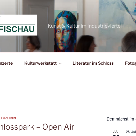
Kunst & Kultur im Industrieviertel
nzerte
Kulturwerkstatt
Literatur im Schloss
Fotog
Demnächst im 
ZBRUNN
losspark – Open Air
28. Jul
JULI