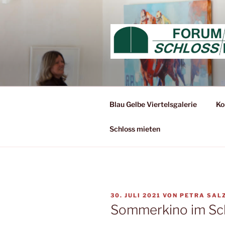
Zum
Inhalt
springen
Blau Gelbe Viertelsgalerie
Ko
Schloss mieten
VERÖFFENTLICHT
30. JULI 2021
VON
PETRA SAL
AM
Sommerkino im Sch