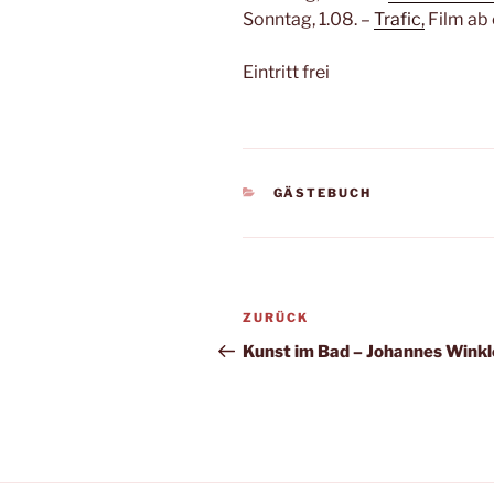
Sonntag, 1.08. –
Trafic,
Film ab 
Eintritt frei
KATEGORIEN
GÄSTEBUCH
Beitragsnavigation
Vorheriger
ZURÜCK
Beitrag
Kunst im Bad – Johannes Winkl