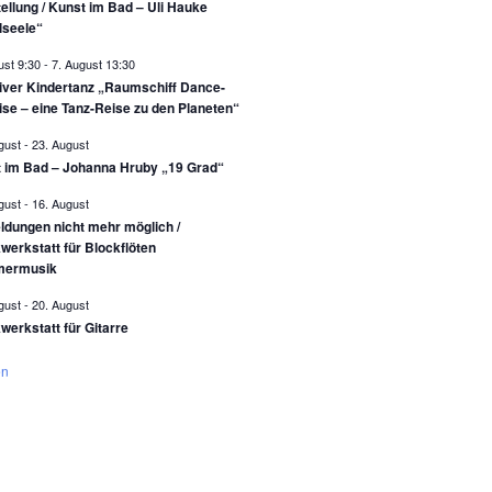
ellung / Kunst im Bad – Uli Hauke
lseele“
ust 9:30
-
7. August 13:30
iver Kindertanz „Raumschiff Dance-
ise – eine Tanz-Reise zu den Planeten“
gust
-
23. August
 im Bad – Johanna Hruby „19 Grad“
gust
-
16. August
dungen nicht mehr möglich /
werkstatt für Blockflöten
ermusik
gust
-
20. August
werkstatt für Gitarre
en