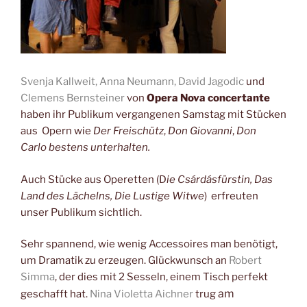
Svenja Kallweit, Anna Neumann, David Jagodic
und
Clemens Bernsteiner
von
Opera Nova concertante
haben ihr Publikum vergangenen Samstag mit Stücken
aus Opern wie
Der Freischütz
,
Don Giovanni
,
Don
Carlo bestens unterhalten.
Auch Stücke aus Operetten (D
ie Csárdásfürstin, Das
Land des Lächelns, Die Lustige Witwe
) erfreuten
unser Publikum sichtlich.
Sehr spannend, wie wenig Accessoires man benötigt,
um Dramatik zu erzeugen. Glückwunsch an
Robert
Simma
, der dies mit 2 Sesseln, einem Tisch perfekt
am
geschafft hat.
Nina Violetta Aichner
trug