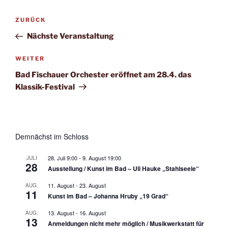
Beitragsnavigation
Vorheriger
ZURÜCK
Beitrag
Nächste Veranstaltung
Nächster
WEITER
Beitrag
Bad Fischauer Orchester eröffnet am 28.4. das
Klassik-Festival
Demnächst im Schloss
28. Juli 9:00
-
9. August 19:00
JULI
28
Ausstellung / Kunst im Bad – Uli Hauke „Stahlseele“
11. August
-
23. August
AUG.
11
Kunst im Bad – Johanna Hruby „19 Grad“
13. August
-
16. August
AUG.
13
Anmeldungen nicht mehr möglich / Musikwerkstatt für