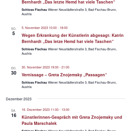
Bernhardt „Das letzte Hemd hat viele Taschen“
v
Wiener Neustädterstraße 3, Bad Fischau-Brunn,
Schloss Fischau
i
Austria
g
a
5. November 2023 10:00
-
18:00
SO.
5
Wegen Erkrankung der Künstlerin abgesagt: Katrin
t
Bernhardt „Das letze Hemd hat viele Taschen“
i
Wiener Neustädterstraße 3, Bad Fischau-Brunn,
Schloss Fischau
o
Austria
n
30. November 2023 19:00
-
21:00
DO.
30
Vernissage – Greta Znojemsky „Passagen“
Wiener Neustädterstraße 3, Bad Fischau-Brunn,
Schloss Fischau
Austria
Dezember 2023
16. Dezember 2023 11:00
-
13:00
SA.
16
Künstlerinnen-Gespräch mit Greta Znojemsky und
Paula Marschalek
Wiener Neustädterstraße 3, Bad Fischau-Brunn,
Schloss Fischau