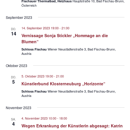
n
Hauptstraße 10, Bad Fischau-Brunn,
Fischauer Thermalbad, Heizhaus
e
Österreich
-
u
N
September 2023
n
a
d
14. September 2023 19:00
-
21:00
v
DO.
14
A
Vernissage Sonja Stickler „Hommage an die
i
Blumen“
n
g
Wiener Neustädterstraße 3, Bad Fischau-Brunn,
Schloss Fischau
s
a
Austria
t
i
Oktober 2023
i
c
o
h
5. Oktober 2023 19:00
-
21:00
DO.
n
5
Künstlerbund Klosterneuburg „Horizonte“
t
Wiener Neustädterstraße 3, Bad Fischau-Brunn,
Schloss Fischau
e
Austria
n
November 2023
,
N
4. November 2023 10:00
-
18:00
SA.
4
a
Wegen Erkrankung der Künstlerin abgesagt: Katrin