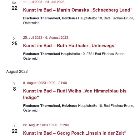
a
t
e
11. Juli 2023
-
23. Juli 2023
a
SA.
22
n
u
Kunst im Bad – Martin Omasits „Schneeberg Land“
n
s
m
Hauptstraße 10, Bad Fischau-Brunn,
Fischauer Thermalbad, Heizhaus
s
Österreich
w
t
t
ä
a
25. Juli 2023
-
6. August 2023
a
h
l
DI.
25
Kunst im Bad – Ruth Hütthaler „Unterwegs“
l
l
t
e
Hauptstraße 10, 2721 Bad Fischau-Brunn,
Fischauer Thermalbad
u
t
Österreich
n
n
u
.
g
August 2023
n
A
g
8. August 2023 19:00
-
21:00
DI.
n
8
e
Kunst im Bad – Rudi Weihs „Von Himmelblau bis
s
Indigo“
n
i
Hauptstraße 10, Bad Fischau-Brunn,
Fischauer Thermalbad, Heizhaus
S
c
Österreich
u
h
t
22. August 2023 19:00
-
21:00
c
DI.
22
Kunst im Bad – Georg Posch „Inseln in der Zeit“
e
h