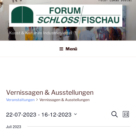
Zum
Inhalt
springen
Kunst & Kultur im Industrieviertel
Menü
Vernissagen & Ausstellungen
Veranstaltungen
Vernissagen & Ausstellungen
22-07-2023
 - 
16-12-2023
V
V
S
L
u
e
e
i
D
c
Juli 2023
s
r
h
a
r
t
e