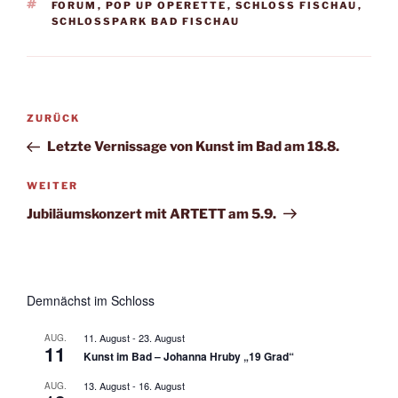
SCHLAGWÖRTER
FORUM
,
POP UP OPERETTE
,
SCHLOSS FISCHAU
,
SCHLOSSPARK BAD FISCHAU
Beitragsnavigation
Vorheriger
ZURÜCK
Beitrag
Letzte Vernissage von Kunst im Bad am 18.8.
Nächster
WEITER
Beitrag
Jubiläumskonzert mit ARTETT am 5.9.
Demnächst im Schloss
11. August
-
23. August
AUG.
11
Kunst im Bad – Johanna Hruby „19 Grad“
13. August
-
16. August
AUG.