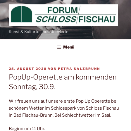
Zum
Inhalt
springen
Kunst & Kultur im Industrieviertel
Menü
VERÖFFENTLICHT
25. AUGUST 2020
VON
PETRA SALZBRUNN
AM
PopUp-Operette am kommenden
Sonntag, 30.9.
Wir freuen uns auf unsere erste Pop Up Operette bei
schönem Wetter im Schlosspark von Schloss Fischau
in Bad Fischau-Brunn. Bei Schlechtwetter im Saal.
Beginn um 11 Uhr.