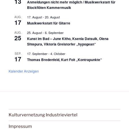
13
Anmeldungen nicht mehr möglich / Musikwerkstatt für
Blockflöten Kammermusik
17. August
-
20. August
AUG.
17
Musikwerkstatt für Gitarre
25. August
-
6. September
AUG.
25
Kunst im Bad – June Kitho, Ksenia Datsuik, Olena
Shtepura, Viktoria Greistorfer „hypogean“
17. September
-
4. Oktober
SEP.
17
Thomas Bredenfeld, Kurt Foit „Kontrapunkte“
Kalender Anzeigen
Kulturvernetzung Industrieviertel
Impressum