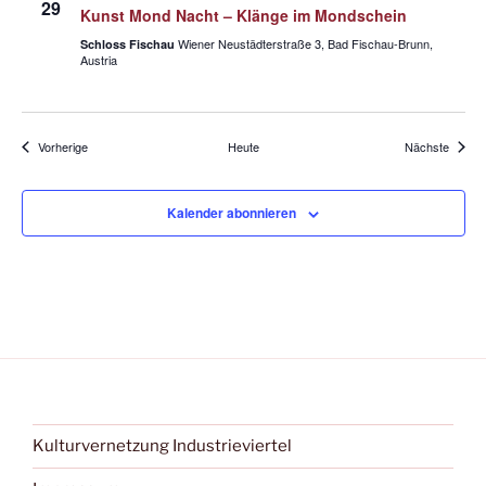
29
Kunst Mond Nacht – Klänge im Mondschein
Wiener Neustädterstraße 3, Bad Fischau-Brunn,
Schloss Fischau
Austria
Veranstaltungen
Verans
Vorherige
Heute
Nächste
Kalender abonnieren
Kulturvernetzung Industrieviertel