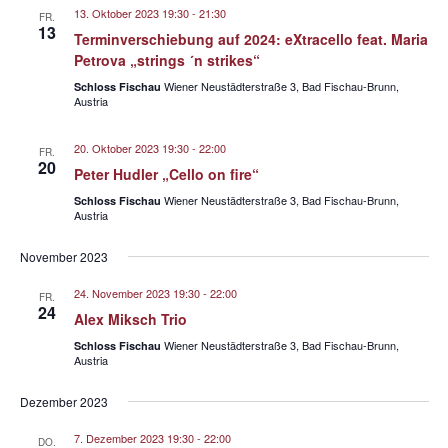
n
e
13. Oktober 2023 19:30
-
21:30
FR.
-
13
u
Terminverschiebung auf 2024: eXtracello feat. Maria
N
Petrova „strings ´n strikes“
n
a
Wiener Neustädterstraße 3, Bad Fischau-Brunn,
Schloss Fischau
d
v
Austria
A
i
n
20. Oktober 2023 19:30
-
22:00
g
FR.
20
Peter Hudler „Cello on fire“
s
a
Wiener Neustädterstraße 3, Bad Fischau-Brunn,
t
Schloss Fischau
i
Austria
i
c
o
November 2023
h
n
t
24. November 2023 19:30
-
22:00
FR.
24
e
Alex Miksch Trio
n
Wiener Neustädterstraße 3, Bad Fischau-Brunn,
Schloss Fischau
Austria
,
N
Dezember 2023
a
7. Dezember 2023 19:30
-
22:00
DO.