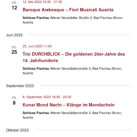
a
t
e
12. Mai 2023 19:30
-
21:30
a
FR.
12
n
u
Baroque Arabesque – Fiori Musicali Austria
n
s
m
Wiener Neustädter Straße 3, Bad Fischau-Brunn,
Schloss Fischau
s
Austria
w
t
t
ä
a
Juni 2023
a
h
l
l
l
t
25. Juni 2023 11:00
SO.
25
e
u
Trio DURCHBLICK – Die goldenen 20er-Jahre des
t
n
19. Jahrhunderts
n
u
.
Wiener Neustädterstraße 3, Bad Fischau-Brunn,
g
Schloss Fischau
n
Austria
A
g
n
September 2023
e
s
n
8. September 2023 18:30
-
23:30
FR.
i
8
Kunst Mond Nacht – Klänge im Mondschein
S
c
Wiener Neustädterstraße 3, Bad Fischau-Brunn,
Schloss Fischau
u
h
Austria
t
c
e
Oktober 2023
h