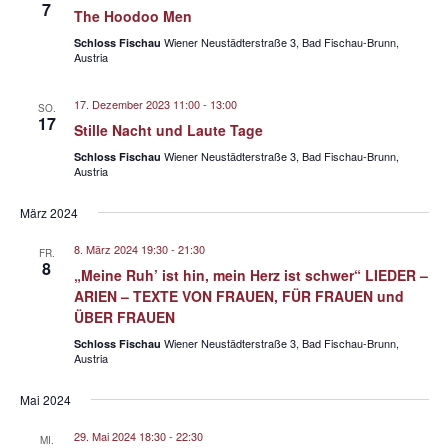
7
v
The Hoodoo Men
i
Wiener Neustädterstraße 3, Bad Fischau-Brunn,
Schloss Fischau
Austria
g
a
17. Dezember 2023 11:00
-
13:00
SO.
t
17
Stille Nacht und Laute Tage
i
Wiener Neustädterstraße 3, Bad Fischau-Brunn,
Schloss Fischau
Austria
o
n
März 2024
8. März 2024 19:30
-
21:30
FR.
8
„Meine Ruh’ ist hin, mein Herz ist schwer“ LIEDER –
ARIEN – TEXTE VON FRAUEN, FÜR FRAUEN und
ÜBER FRAUEN
Wiener Neustädterstraße 3, Bad Fischau-Brunn,
Schloss Fischau
Austria
Mai 2024
29. Mai 2024 18:30
-
22:30
MI.